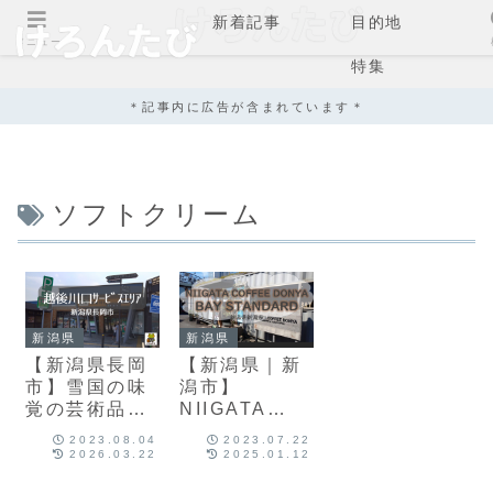
新着記事
目的地
メニュー
特集
＊記事内に広告が含まれています＊
ソフトクリーム
新潟県
新潟県
【新潟県長岡
【新潟県｜新
市】雪国の味
潟市】
覚の芸術品──
NIIGATA
越後川口
COFFEE
2023.08.04
2023.07.22
SA「雪室珈琲
DONYA BAY
2026.03.22
2025.01.12
ソフト」の魅
STANDARD