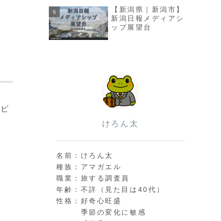
【新潟県｜新潟市】
新潟日報メディアシ
ップ展望台
社ビ
けろん太
名前：けろん太
種族：アマガエル
職業：旅する調査員
年齢：不詳（見た目は40代）
性格：好奇心旺盛
季節の変化に敏感