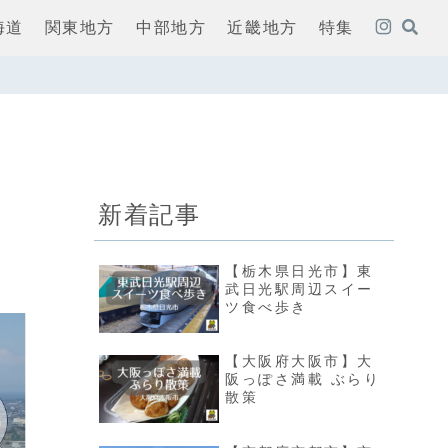
海道
関東地方
中部地方
近畿地方
特集
新着記事
【栃木県日光市】東
武日光駅周辺スイー
ツ食べ歩き
【大阪府大阪市】大
阪っぽさ満載 ぶらり
散策