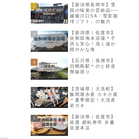
【新潟県長岡市】雪
国の味覚の芸術品──
越後川口SA「雪室珈
琲ソフト」の魅力
【新潟県｜佐渡市】
佐和田海水浴場＊子
供も安心！浅く波が
穏やかな海
【石川県｜珠洲市】
旧蛸島駅＊のと鉄道
廃線巡り
【茨城県｜大洗町】
飯岡屋水産 カキ小屋
＊夏季限定！大洗産
岩ガキ
【新潟県｜佐渡市】
佐渡 廻転寿司 弁慶
佐渡本店