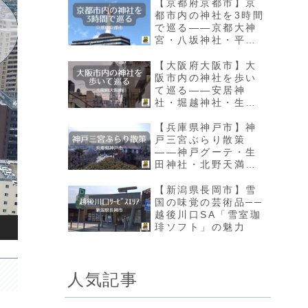
【京都府京都市】京
都市内の神社を3時間
で巡る――京都大神
宮・八坂神社・平安
神社
【大阪府大阪市】大
阪市内の神社を歩い
て巡る――安居神
社・堀越神社・生國
魂神社・大阪天満宮
【兵庫県神戸市】神
戸三宮ぶらり散策
――神戸グーテ・生
田神社・北野天満神
社・北野異人館街
【新潟県長岡市】雪
国の味覚の芸術品──
越後川口SA「雪室珈
琲ソフト」の魅力
人気記事