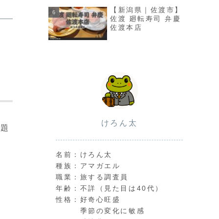
【新潟県｜佐渡市】
佐渡 廻転寿司 弁慶
佐渡本店
けろん太
放題
名前：けろん太
種族：アマガエル
職業：旅する調査員
年齢：不詳（見た目は40代）
性格：好奇心旺盛
季節の変化に敏感