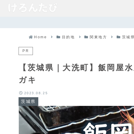
Home
目的地
関東地方
茨城
PR
【茨城県｜大洗町】飯岡屋水
ガキ
2023.08.25
茨城県