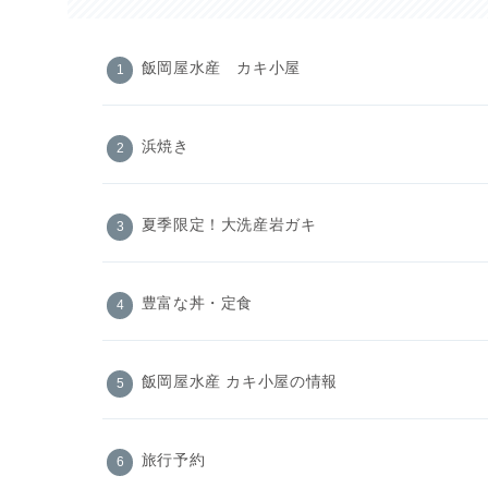
飯岡屋水産 カキ小屋
浜焼き
夏季限定！大洗産岩ガキ
豊富な丼・定食
飯岡屋水産 カキ小屋の情報
旅行予約