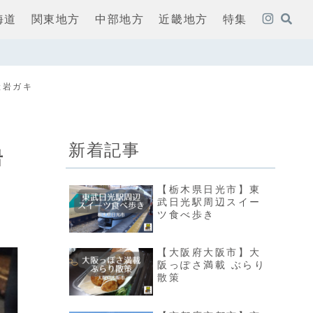
海道
関東地方
中部地方
近畿地方
特集
産岩ガキ
新着記事
岩
【栃木県日光市】東
武日光駅周辺スイー
ツ食べ歩き
【大阪府大阪市】大
阪っぽさ満載 ぶらり
散策