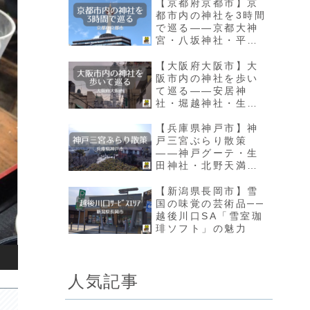
【京都府京都市】京
都市内の神社を3時間
で巡る――京都大神
宮・八坂神社・平安
神社
【大阪府大阪市】大
阪市内の神社を歩い
て巡る――安居神
社・堀越神社・生國
魂神社・大阪天満宮
【兵庫県神戸市】神
戸三宮ぶらり散策
――神戸グーテ・生
田神社・北野天満神
社・北野異人館街
【新潟県長岡市】雪
国の味覚の芸術品──
越後川口SA「雪室珈
琲ソフト」の魅力
人気記事