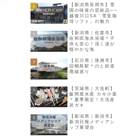
【新潟県長岡市】雪
国の味覚の芸術品──
越後川口SA「雪室珈
琲ソフト」の魅力
【新潟県｜佐渡市】
佐和田海水浴場＊子
供も安心！浅く波が
穏やかな海
【石川県｜珠洲市】
旧蛸島駅＊のと鉄道
廃線巡り
【茨城県｜大洗町】
飯岡屋水産 カキ小屋
＊夏季限定！大洗産
岩ガキ
【新潟県｜新潟市】
新潟日報メディアシ
ップ展望台