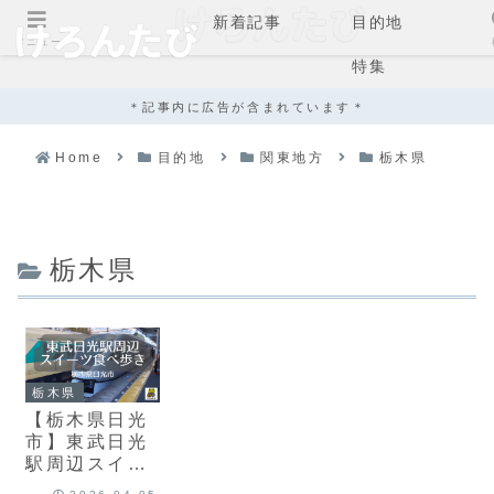
新着記事
目的地
メニュー
特集
＊記事内に広告が含まれています＊
Home
目的地
関東地方
栃木県
栃木県
栃木県
【栃木県日光
市】東武日光
駅周辺スイー
ツ食べ歩き