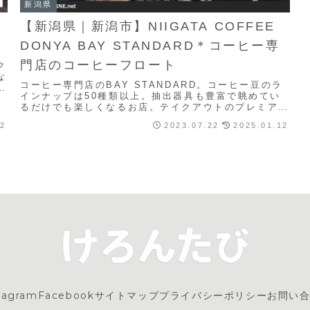
新潟県
─
【新潟県｜新潟市】NIIGATA COFFEE
DONYA BAY STANDARD＊コーヒー専
門店のコーヒーフロート
ク
な
コーヒー専門店のBAY STANDARD。コーヒー豆のラ
苦
インナップは50種類以上。抽出器具も豊富で眺めてい
フ
るだけでも楽しくなるお店。テイクアウトのプレミアム
コーヒーフロートが猛絶品！ コーヒー味のさっぱりし
22
2023.07.22
2025.01.12
たソフトクリームが美味しい！
tagram
Facebook
サイトマップ
プライバシーポリシー
お問い