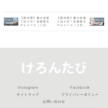
ソフト」の魅
な海
クリーム」は、雪
す。湾内にあるた
タをお手頃価格で
力
室で熟成させて雑
め波が穏やかで、
食べられるお店。
味が抜けてまろや
水温も高く夕方ま
佐渡産のウニは舌
かな味わいとなっ
でゆっくり遊べま
の上で溶けるほど
た珈琲豆を贅沢に
す。ブイが設置さ
やわらかく、口の
ソフトクリーム。
【新潟県】夏の佐渡
れた遊泳エリア内
【新潟県】夏の佐渡
中に甘みが広がる
ほろ苦さとミルク
は砂地で浅く、子
逸品。佐渡のお酒
２泊３日＊佐渡島モ
２泊３日＊佐渡島モ
の甘みが絶妙に溶
どもや泳ぎが苦手
３種飲み比べを楽
デルコース（１日
デルコース（３日
け合い、まるで冷
な人でも安心。人
しむために通うほ
目）
目）
たいカフェラテの
工整備された海岸
ど。お酒のアテは
ような上品な味わ
で魚はあまり見ら
刺身盛りで決ま
いです。
れません。
り！
Instagram
Facebook
サイトマップ
プライバシーポリシー
お問い合わせ