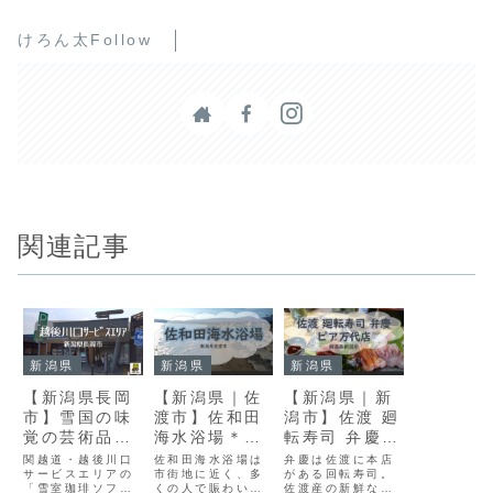
けろん太Follow
関連記事
新潟県
新潟県
新潟県
【新潟県長岡
【新潟県｜佐
【新潟県｜新
市】雪国の味
渡市】佐和田
潟市】佐渡 廻
覚の芸術品──
海水浴場＊子
転寿司 弁慶
越後川口
供も安心！浅
ピア万代店
関越道・越後川口
佐和田海水浴場は
弁慶は佐渡に本店
SA「雪室珈琲
サービスエリアの
く波が穏やか
市街地に近く、多
がある回転寿司。
「雪室珈琲ソフト
くの人で賑わいま
佐渡産の新鮮なネ