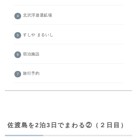
北沢浮遊選鉱場
すしや まるいし
宿泊施設
旅行予約
佐渡島を2泊3日でまわる②（２日目）