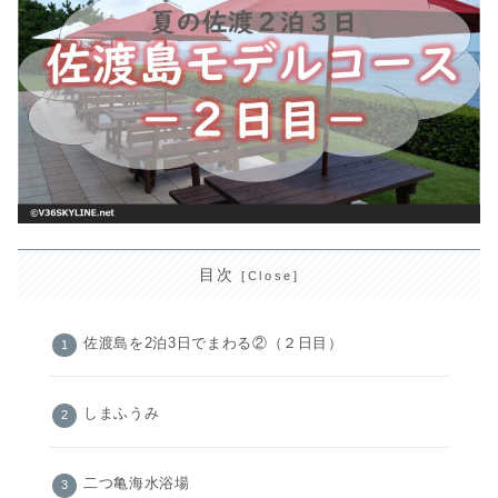
目次
佐渡島を2泊3日でまわる②（２日目）
しまふうみ
二つ亀海水浴場