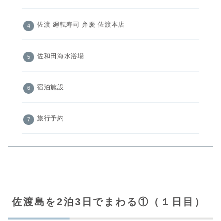
佐渡 廻転寿司 弁慶 佐渡本店
佐和田海水浴場
宿泊施設
旅行予約
佐渡島を2泊3日でまわる①（１日目）