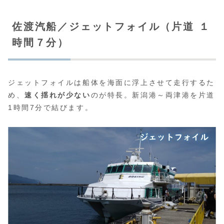
佐渡汽船／ジェットフォイル（片道 １
時間７分）
ジェットフォイルは船体を海面に浮上させて走行するた
め、
速く揺れが少ない
のが特長。新潟港～両津港を片道
1時間7分で結びます。