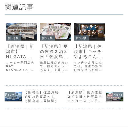
関連記事
新潟県
新潟県
新潟県
【新潟県｜新
【新潟県】夏
【新潟県｜佐
潟市】
の佐渡２泊３
渡市】キッチ
NIIGATA
日＊佐渡島モ
ンよろこんで
COFFEE
デルコース
＊佐っとび餃
コーヒー専門店の
佐渡は海がきれい
キッチンよろこん
DONYA BAY
BAY
（３日目）
で、観光スポット
子やブリカツ
では、佐渡の魚や
STANDARD。コ
も多く、美味しい
お米を使った料理
STANDARD
が自慢
ーヒー豆のライン
お店もたくさん。
が人気の食事処。
＊コーヒー専
ナップは50種類以
海水浴を中心に据
両津港から車で５
上。抽出器具も豊
えながら、ご当地
分ほどの場所にあ
門店のコーヒ
富で眺めているだ
グルメや観光もた
ります。店内はテ
ーフロート
けでも楽しくなる
っぷりまわる３日
ーブル席とお座敷
お店。テイクアウ
【新潟県】佐渡汽船
間のコースを紹
【新潟県】夏の佐渡
で30席ほどありま
トのプレミアムコ
介。３日目はたら
すが、すぐに満席
で夏の佐渡島へ！
２泊３日＊佐渡島モ
ーヒーフロートが
い舟、砂金採り体
になるほど大人気
（新潟港～両津港）
デルコース（２日
猛絶品！ コーヒ
験、佐渡乳業、キ
のお店です。
目）
ー味のさっぱりし
ッチンよろこんで
たソフトクリーム
を訪れます。
が美味しい！